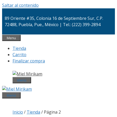
Saltar al contenido
89 Oriente #35, Colonia 16 de Septiembre Sur, C.P.
72488, Puebla, Pue., México | Tel.: (222) 399-2894
Menu
Tienda
Carrito
Finalizar compra
Menú
Menú
Inicio
/
Tienda
/ Página 2