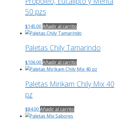
Propóleo, Eucalipto y Menta
50 pzs
$
145.00
Añadir al carrito
Paletas Chily Tamarindo
$
106.00
Añadir al carrito
Paletas Mirikam Chily Mix 40
pz
$
84.00
Añadir al carrito