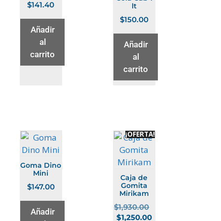
$
141.40
lt
$
150.00
Añadir
al
Añadir
carrito
al
carrito
¡OFERTA!
Goma Dino
Mini
Caja de
Gomita
$
147.00
Mirikam
$
1,930.00
Añadir
$
1,250.00