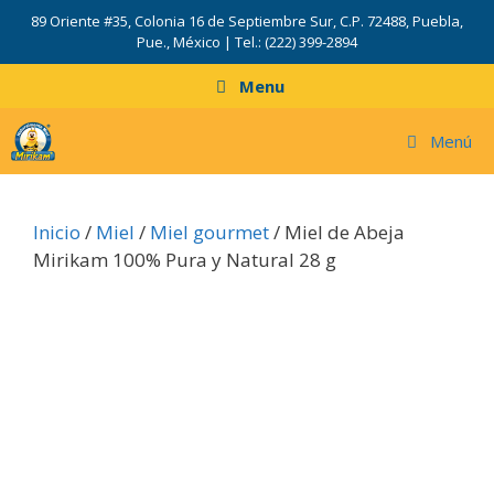
Saltar
89 Oriente #35, Colonia 16 de Septiembre Sur, C.P. 72488, Puebla,
al
Pue., México | Tel.: (222) 399-2894
contenido
Menu
Menú
Inicio
/
Miel
/
Miel gourmet
/ Miel de Abeja
Mirikam 100% Pura y Natural 28 g
i
l