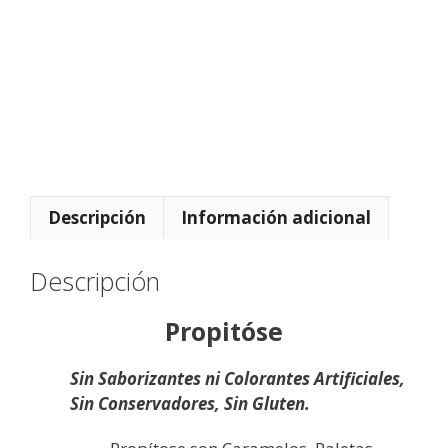
4
9
x
p
z
)
Descripción
Información adicional
Descripción
Propitóse
Sin Saborizantes ni Colorantes Artificiales,
Sin Conservadores, Sin Gluten.