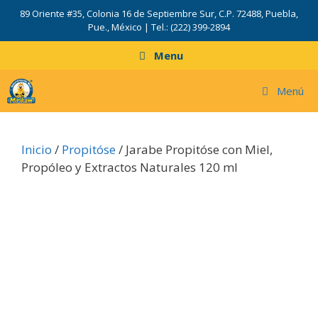
Saltar
89 Oriente #35, Colonia 16 de Septiembre Sur, C.P. 72488, Puebla,
al
Pue., México | Tel.: (222) 399-2894
contenido
Menu
Menú
Inicio
/
Propitóse
/ Jarabe Propitóse con Miel,
Propóleo y Extractos Naturales 120 ml
J
r