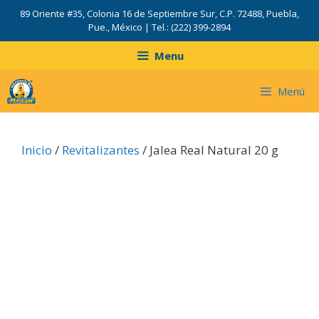
Saltar
89 Oriente #35, Colonia 16 de Septiembre Sur, C.P. 72488, Puebla,
al
Pue., México | Tel.: (222) 399-2894
contenido
Menu
Menú
Inicio
/
Revitalizantes
/ Jalea Real Natural 20 g
J
l