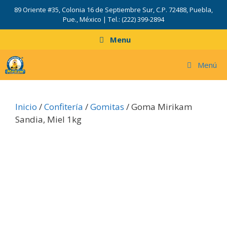
Saltar
89 Oriente #35, Colonia 16 de Septiembre Sur, C.P. 72488, Puebla,
al
Pue., México | Tel.: (222) 399-2894
contenido
Menu
Menú
Inicio
/
Confitería
/
Gomitas
/ Goma Mirikam
Sandia, Miel 1kg