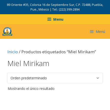
Saltar
89 Oriente #35, Colonia 16 de Septiembre Sur, C.P. 72488, Puebla,
al
Pue., México | Tel.: (222) 399-2894
contenido
Menu
Menú
Inicio
/ Productos etiquetados “Miel Mirikam”
Miel Mirikam
Mostrando el único resultado