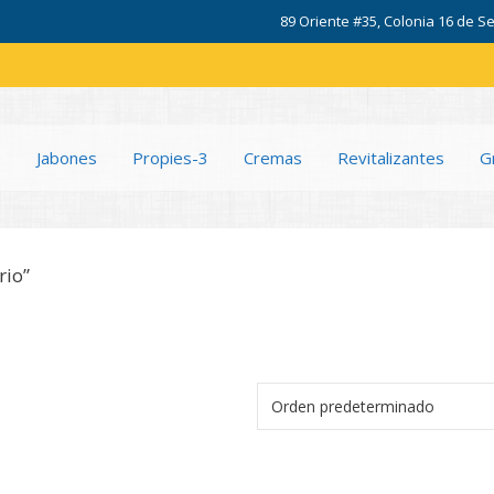
89 Oriente #35, Colonia 16 de Se
e
Jabones
Propies-3
Cremas
Revitalizantes
G
rio”