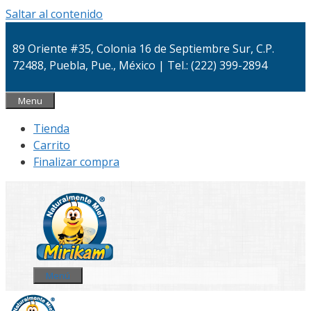
Saltar al contenido
89 Oriente #35, Colonia 16 de Septiembre Sur, C.P.
72488, Puebla, Pue., México | Tel.: (222) 399-2894
Menu
Tienda
Carrito
Finalizar compra
Menú